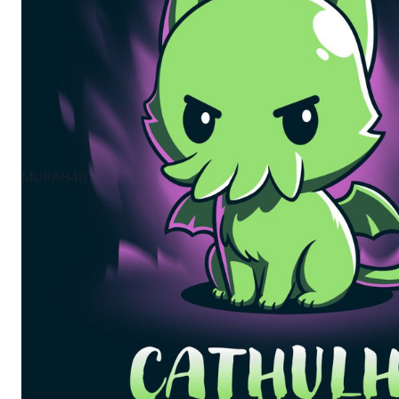
MURAH4D