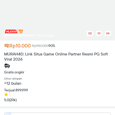
21.99V14.9635H7.89705V12.055H10.4358V9.83608C10.4358
7.31734 11.925 5.92804
14.2139 5.92804C15.3033
5.92804 16.4528 6.12794
16.4528
6.12794V8.6067H15.1934C13.954
8.6067 13.5642 9.38631
02
01
04
13.5642
98% terjual
10.1759V12.065H16.3328L15.8931
14.9735H13.5642V22C18.3418
Rp10.000
Rp100.000
90%
21.2504 22 17.0825 22
12.065L21.99 12.055Z">
MURAH4D: Link Situs Game Online Partner Resmi PG Soft
Viral 2026
Gratis ongkir
Umur simpan
>12 bulan
Terjual 899.999
5,0
(20k)