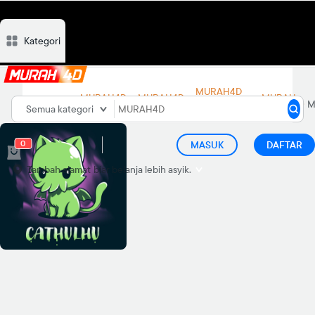
Supported by
slot gacor
Kategori
Deskripsi
Ulasan
Diskusi
Rekomendasi
MURAH4D
MURAH4D
MURAH4D
MURAH
MURAH4D
LINK
Semua kategori
LOGIN
DAFTAR
4D
ALTERNATIF
0
MASUK
DAFTAR
Tambah alamat
biar belanja lebih asyik.
d="M21.99 12.055C21.99
6.49775 17.5122 2 11.995
2C6.47776 2 2 6.49775 2
12.055C2 17.0725 5.65817
21.2304 10.4358